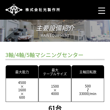
主要設備紹介
MAIN EQUIPMENT
3軸/4軸/5軸マシニングセンター
最大
最大能力
主軸回転数
テーブルサイズ
4500
500
×
1500
1600
×
×
4000
33000/min
600
61台