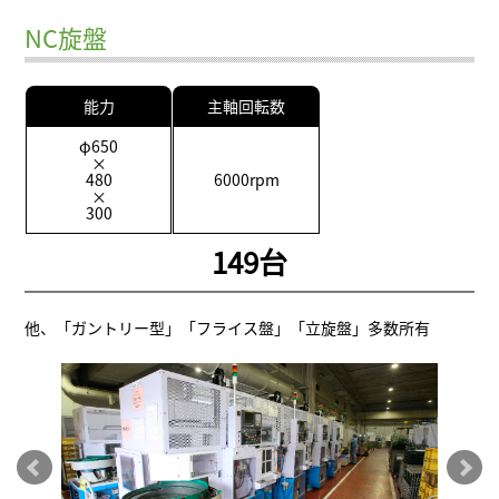
NC旋盤
能力
主軸回転数
φ650
×
480
6000rpm
×
300
149台
他、「ガントリー型」「フライス盤」「立旋盤」多数所有