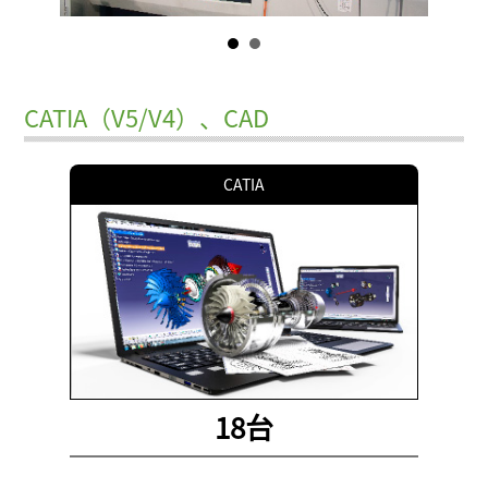
CATIA（V5/V4）、CAD
CATIA
18台