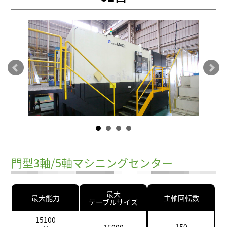
門型3軸/5軸マシニングセンター
最大
最大能力
主軸回転数
テーブルサイズ
15100